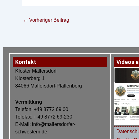
←
Vorheriger Beitrag
Kontakt
Videos a
Kloster Mallersdorf
Klosterberg 1
84066 Mallersdorf-Pfaffenberg
Vermittlung
Telefon: +49 8772 69 00
Telefax: + 49 8772 69-230
E-Mail: info@mallersdorfer-
Datenschu
schwestern.de