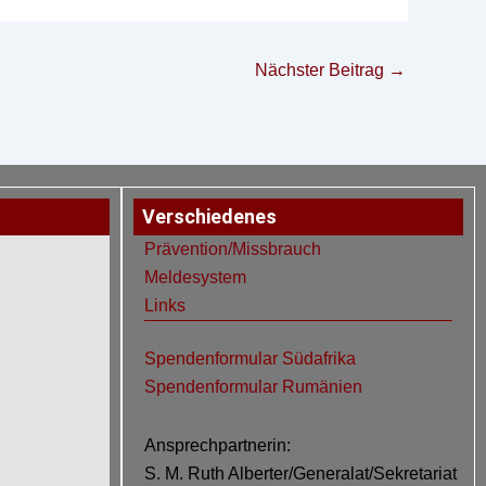
Nächster Beitrag
→
Verschiedenes
Prävention/Missbrauch
Meldesystem
Links
Spendenformular Südafrika
Spendenformular Rumänien
Ansprechpartnerin:
S. M. Ruth Alberter/Generalat/Sekretariat