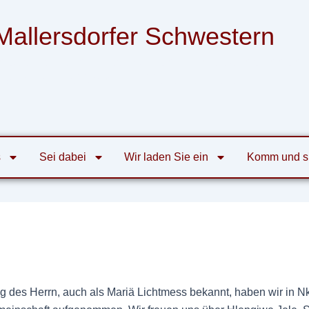
Mallersdorfer Schwestern
nsgemeinschaft der Armen Franziskanerinnen
von der Heiligen Familie zu Mallersdorf
s
Sei dabei
Wir laden Sie ein
Komm und s
g des Herrn, auch als Mariä Lichtmess bekannt, haben wir in N