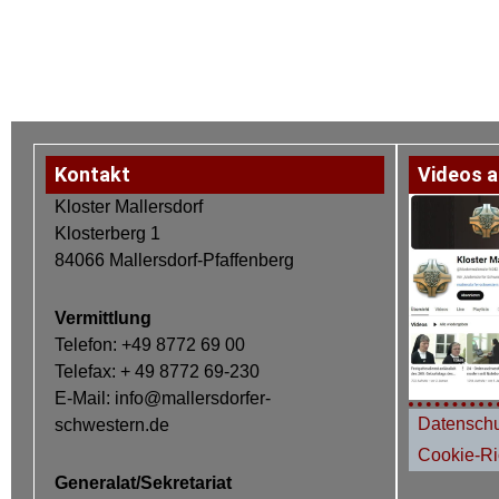
Kontakt
Videos a
Kloster Mallersdorf
Klosterberg 1
84066 Mallersdorf-Pfaffenberg
Vermittlung
Telefon: +49 8772 69 00
Telefax: + 49 8772 69-230
E-Mail: info@mallersdorfer-
Datenschu
schwestern.de
Cookie-Ric
Generalat/Sekretariat