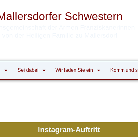
Mallersdorfer Schwestern
nsgemeinschaft der Armen Franziskanerinnen
von der Heiligen Familie zu Mallersdorf
s
Sei dabei
Wir laden Sie ein
Komm und s
Instagram-Auftritt