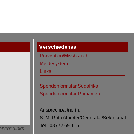
Verschiedenes
Prävention/Missbrauch
Meldesystem
Links
Spendenformular Südafrika
Spendenformular Rumänien
Ansprechpartnerin:
S. M. Ruth Alberter/Generalat/Sekretariat
Tel.: 08772 69-115
ehen“ (links