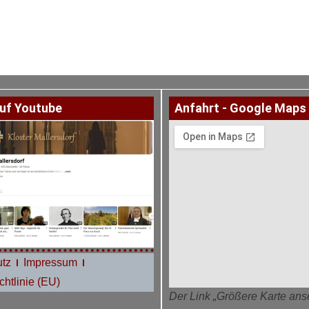
uf Youtube
Anfahrt - Google Maps
tz
Impressum
htlinie (EU)
Der Link „Größere Karte ans