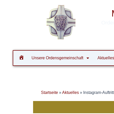
Zum
Inhalt
springen
Orde
Unsere Ordensgemeinschaft
Aktuelle
Startseite
»
Aktuelles
»
Instagram-Auftritt