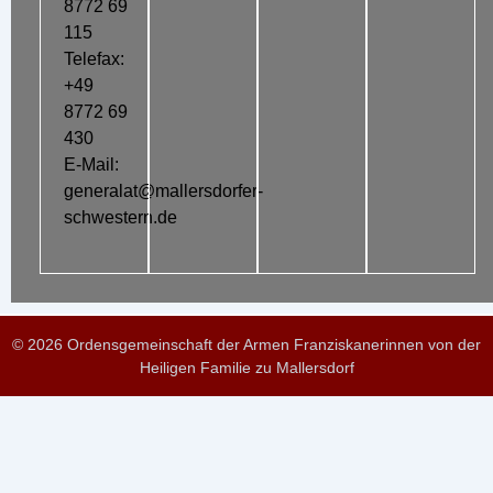
8772 69
115
Telefax:
+49
8772 69
430
E-Mail:
generalat@mallersdorfer-
schwestern.de
© 2026 Ordensgemeinschaft der Armen Franziskanerinnen von der
Heiligen Familie zu Mallersdorf