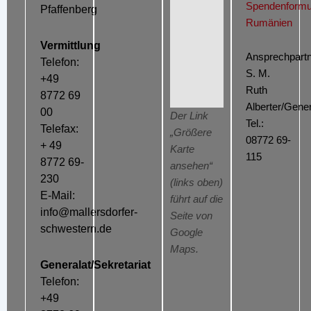
Spendenformu
Pfaffenberg
Rumänien
Vermittlung
Ansprechpartn
Telefon:
S. M.
+49
Ruth
8772 69
Alberter/Gener
00
Der Link
Tel.:
Telefax:
„Größere
08772 69-
+ 49
Karte
115
8772 69-
ansehen“
230
(links oben)
E-Mail:
führt auf die
info@mallersdorfer-
Seite von
schwestern.de
Google
Maps.
Generalat/Sekretariat
Telefon:
+49