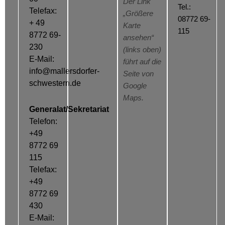
Der Link
Tel.:
Telefax:
„Größere
08772 69-
+ 49
Karte
115
8772 69-
ansehen“
230
(links oben)
E-Mail:
führt auf die
info@mallersdorfer-
Seite von
schwestern.de
Google
Maps.
Generalat/Sekretariat
Telefon:
+49
8772 69
115
Telefax:
+49
8772 69
430
E-Mail: