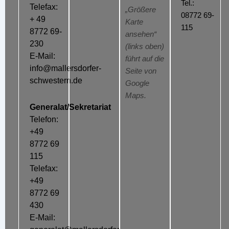
Tel.:
Telefax:
„Größere
08772 69-
+ 49
Karte
115
8772 69-
ansehen“
230
(links oben)
E-Mail:
führt auf die
info@mallersdorfer-
Seite von
schwestern.de
Google
Maps.
Generalat/Sekretariat
Telefon:
+49
8772 69
115
Telefax:
+49
8772 69
430
E-Mail: