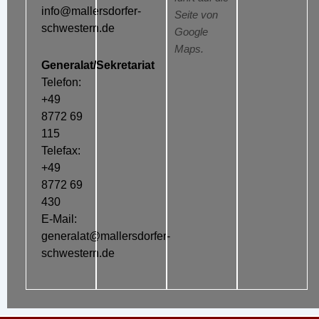
info@mallersdorfer-
Seite von
schwestern.de
Google
Maps.
Generalat/Sekretariat
Telefon:
+49
8772 69
115
Telefax:
+49
8772 69
430
E-Mail:
generalat@mallersdorfer-
schwestern.de