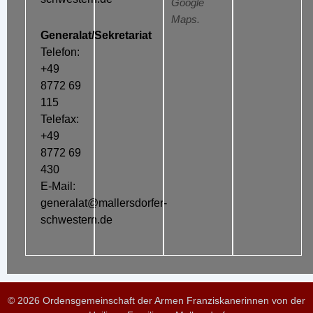
Google
Maps.
Generalat/Sekretariat
Telefon:
+49
8772 69
115
Telefax:
+49
8772 69
430
E-Mail:
generalat@mallersdorfer-
schwestern.de
© 2026 Ordensgemeinschaft der Armen Franziskanerinnen von der