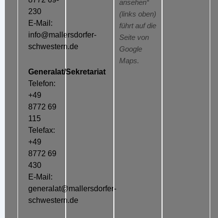
ansehen“
230
(links oben)
E-Mail:
führt auf die
info@mallersdorfer-
Seite von
schwestern.de
Google
Maps.
Generalat/Sekretariat
Telefon:
+49
8772 69
115
Telefax:
+49
8772 69
430
E-Mail:
generalat@mallersdorfer-
schwestern.de