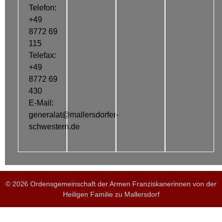
Telefon:
+49
8772 69
115
Telefax:
+49
8772 69
430
E-Mail:
generalat@mallersdorfer-
schwestern.de
© 2026 Ordensgemeinschaft der Armen Franziskanerinnen von der
Heiligen Familie zu Mallersdorf