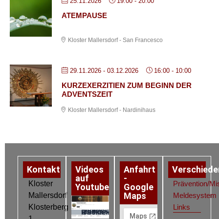
25.11.2026
19:00
-
20:00
ATEMPAUSE
Kloster Mallersdorf - San Francesco
29.11.2026
- 03.12.2026
16:00
-
10:00
KURZEXERZITIEN ZUM BEGINN DER
ADVENTSZEIT
Kloster Mallersdorf - Nardinihaus
Kontakt
Videos
Anfahrt
Verschiede
auf
-
Kloster
Prävention/Mi
Youtube
Google
Maps
Mallersdorf
Meldesystem
Klosterberg
Links
Datenschutz
Impressum
Cookie-Richtlinie (EU)
1