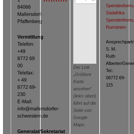
Spendenformu
84066
Südafrika
Mallersdorf-
Spendenformu
Pfaffenberg
Rumänien
Vermittlung
Ansprechpartn
Telefon:
S. M.
+49
Ruth
8772 69
Alberter/Gener
00
Der Link
Tel.:
Telefax:
„Größere
08772 69-
+ 49
Karte
115
8772 69-
ansehen“
230
(links oben)
E-Mail:
führt auf die
info@mallersdorfer-
Seite von
schwestern.de
Google
Maps.
Generalat/Sekretariat