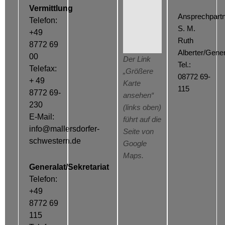
Vermittlung
Ansprechpartn
Telefon:
S. M.
+49
Ruth
8772 69
Alberter/Gener
00
Der Link
Tel.:
Telefax:
„Größere
08772 69-
+ 49
Karte
115
8772 69-
ansehen“
230
(links oben)
E-Mail:
führt auf die
info@mallersdorfer-
Seite von
schwestern.de
Google
Maps.
Generalat/Sekretariat
Telefon:
+49
8772 69
115