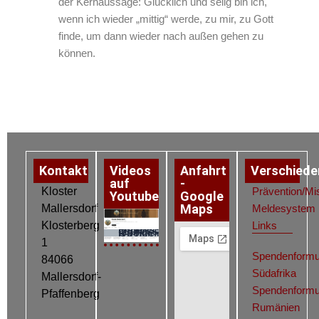
der Kernaussage: Glücklich und selig bin ich,
wenn ich wieder „mittig“ werde, zu mir, zu Gott
finde, um dann wieder nach außen gehen zu
können.
Kontakt
Videos
Anfahrt
Verschiede
auf
-
Kloster
Prävention/Mi
Youtube
Google
Maps
Mallersdorf
Meldesystem
Klosterberg
Links
Datenschutz
Impressum
Cookie-Richtlinie (EU)
1
Spendenformu
84066
Südafrika
Mallersdorf-
Spendenformu
Pfaffenberg
Rumänien