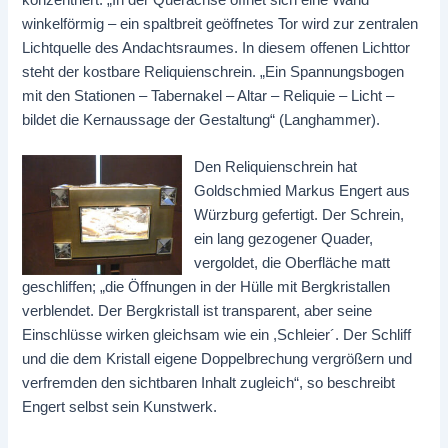
konzentriert. „In der Querachse öffnet sich eine Wand
winkelförmig – ein spaltbreit geöffnetes Tor wird zur zentralen
Lichtquelle des Andachtsraumes. In diesem offenen Lichttor
steht der kostbare Reliquienschrein. „Ein Spannungsbogen
mit den Stationen – Tabernakel – Altar – Reliquie – Licht –
bildet die Kernaussage der Gestaltung“ (Langhammer).
Den Reliquienschrein hat
Goldschmied Markus Engert aus
Würzburg gefertigt. Der Schrein,
ein lang gezogener Quader,
vergoldet, die Oberfläche matt
geschliffen; „die Öffnungen in der Hülle mit Bergkristallen
verblendet. Der Bergkristall ist transparent, aber seine
Einschlüsse wirken gleichsam wie ein ,Schleier´. Der Schliff
und die dem Kristall eigene Doppelbrechung vergrößern und
verfremden den sichtbaren Inhalt zugleich“, so beschreibt
Engert selbst sein Kunstwerk.