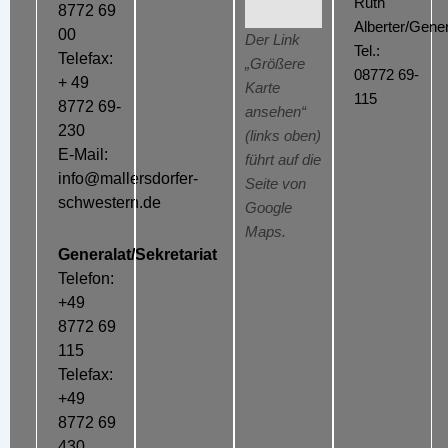
Ruth
8772 69
Alberter/Gener
00
Der Link
Tel.:
Telefax:
„Größere
08772 69-
+ 49
Karte
115
8772 69-
ansehen“
230
(links oben)
E-Mail:
führt auf die
info@mallersdorfer-
Seite von
schwestern.de
Google
Maps.
Generalat/Sekretariat
Telefon:
+49
8772 69
115
Telefax:
+49
8772 69
430