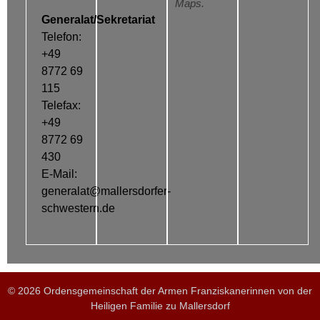
Maps.
Generalat/Sekretariat
Telefon:
+49
8772 69
115
Telefax:
+49
8772 69
430
E-Mail:
generalat@mallersdorfer-
schwestern.de
© 2026 Ordensgemeinschaft der Armen Franziskanerinnen von der
Heiligen Familie zu Mallersdorf