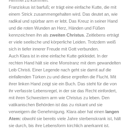
Himmel zu kommen.
Franziskus ist barfuß; er trägt eine einfache Kutte, die mit
einem Strick zusammengehalten wird. Das deutet an, wie
radikal und spürbar arm er lebt. Das Kreuz in seiner Hand
und die roten Wunden an Herz, Händen und Füßen
kennzeichnen ihn als
zweiten Christus
. Zeitlebens erträgt
er viele seelische und körperliche Leiden. Trotzdem weiß
sich in tiefer innerer Freude mit Gott verbunden.
Auch Klara ist in eine einfache Kutte gekleidet. In der
rechten Hand hält sie eine Monstranz mit dem gewandelten
Leib Christi. Einer Legende nach geht sie damit auf die
einfallenden Türken zu und diese ergreifen die Flucht. Mit
ihrer linken Hand zeigt sie ein Buch. Das steht für die von
ihr verfasste Lebensregel, in der sie das Recht einfordert,
mit ihren Schwestern arm wie Christus zu leben. Den
vatikanischen Behörden ist das zu riskant und sie
verweigern die Genehmigung. Klara aber hat einen
langen
Atem:
obwohl sie bereits viele Jahre sterbenskrank ist, hält
sie durch, bis ihre Lebensform kirchlich anerkannt ist.