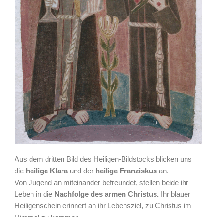
Aus dem dritten Bild des Heiligen-Bildstocks blicken uns
die
heilige
Klara
und der
heilige
Franziskus
an.
Von Jugend an miteinander befreundet, stellen beide ihr
Leben in die
Nachfolge des armen Christus.
Ihr blauer
Heiligenschein erinnert an ihr Lebensziel, zu Christus im