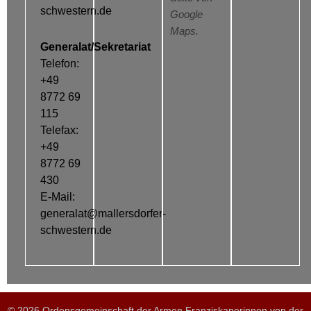
schwestern.de
Google
Maps.
Generalat/Sekretariat
Telefon:
+49
8772 69
115
Telefax:
+49
8772 69
430
E-Mail:
generalat@mallersdorfer-
schwestern.de
© 2026 Ordensgemeinschaft der Armen Franziskanerinnen von der