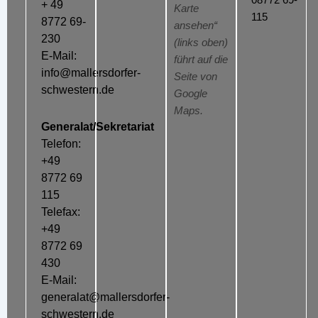
+ 49
Karte
115
8772 69-
ansehen“
230
(links oben)
E-Mail:
führt auf die
info@mallersdorfer-
Seite von
schwestern.de
Google
Maps.
Generalat/Sekretariat
Telefon:
+49
8772 69
115
Telefax:
+49
8772 69
430
E-Mail:
generalat@mallersdorfer-
schwestern.de