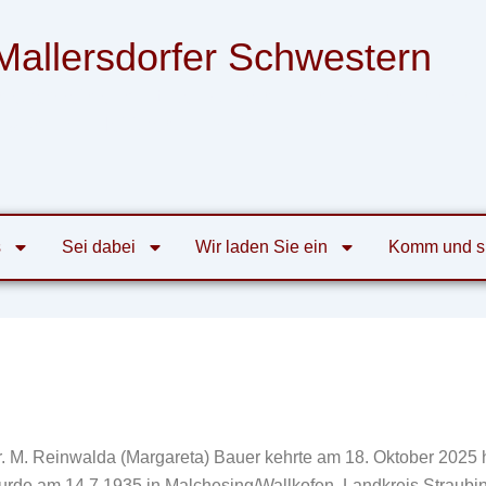
Mallersdorfer Schwestern
nsgemeinschaft der Armen Franziskanerinnen
von der Heiligen Familie zu Mallersdorf
s
Sei dabei
Wir laden Sie ein
Komm und s
r. M. Reinwalda (Margareta) Bauer kehrte am 18. Oktober 2025 
urde am 14.7.1935 in Malchesing/Wallkofen, Landkreis Straubin