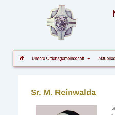
Zum
Post
Inhalt
navigation
springen
Orde
Unsere Ordensgemeinschaft
Aktuelle
Sr. M. Reinwalda
S
w