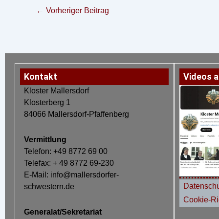
←
Vorheriger Beitrag
Kontakt
Videos a
Kloster Mallersdorf
Klosterberg 1
84066 Mallersdorf-Pfaffenberg
Vermittlung
Telefon: +49 8772 69 00
Telefax: + 49 8772 69-230
E-Mail: info@mallersdorfer-
Datenschu
schwestern.de
Cookie-Ric
Generalat/Sekretariat