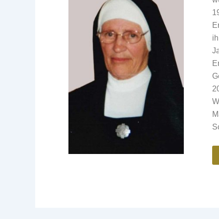
1
Er
i
J
E
G
2
W
M
S