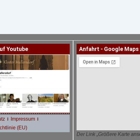
uf Youtube
Anfahrt - Google Maps
tz
Impressum
htlinie (EU)
Der Link „Größere Karte ans