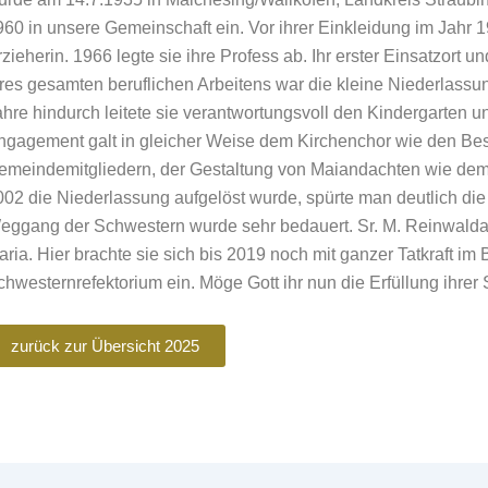
960 in unsere Gemeinschaft ein. Vor ihrer Einkleidung im Jahr 1
zieherin. 1966 legte sie ihre Profess ab. Ihr erster Einsatzort u
hres gesamten beruflichen Arbeitens war die kleine Niederlassu
ahre hindurch leitete sie verantwortungsvoll den Kindergarten und
ngagement galt in gleicher Weise dem Kirchenchor wie den Be
emeindemitgliedern, der Gestaltung von Maiandachten wie dem
002 die Niederlassung aufgelöst wurde, spürte man deutlich die
eggang der Schwestern wurde sehr bedauert. Sr. M. Reinwalda 
aria. Hier brachte sie sich bis 2019 noch mit ganzer Tatkraft i
chwesternrefektorium ein. Möge Gott ihr nun die Erfüllung ihr
zurück zur Übersicht 2025