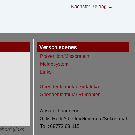
Nächster Beitrag
→
Verschiedenes
Prävention/Missbrauch
Meldesystem
Links
Spendenformular Südafrika
Spendenformular Rumänien
Ansprechpartnerin:
S. M. Ruth Alberter/Generalat/Sekretariat
Tel.: 08772 69-115
ehen“ (links