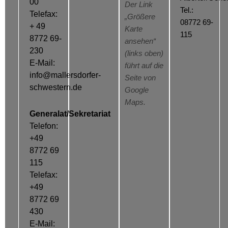
00
Der Link
Tel.:
Telefax:
„Größere
08772 69-
+ 49
Karte
115
8772 69-
ansehen“
230
(links oben)
E-Mail:
führt auf die
info@mallersdorfer-
Seite von
schwestern.de
Google
Maps.
Generalat/Sekretariat
Telefon:
+49
8772 69
115
Telefax:
+49
8772 69
430
E-Mail: