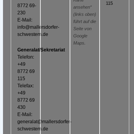
Karte
115
8772 69-
ansehen“
230
(links oben)
E-Mail:
führt auf die
info@mallersdorfer-
Seite von
schwestern.de
Google
Maps.
Generalat/Sekretariat
Telefon:
+49
8772 69
115
Telefax:
+49
8772 69
430
E-Mail:
generalat@mallersdorfer-
schwestern.de