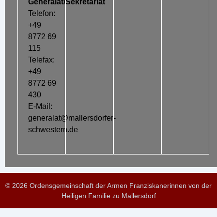
Generalat/Sekretariat
Telefon:
+49
8772 69
115
Telefax:
+49
8772 69
430
E-Mail:
generalat@mallersdorfer-
schwestern.de
© 2026 Ordensgemeinschaft der Armen Franziskanerinnen von der
Heiligen Familie zu Mallersdorf