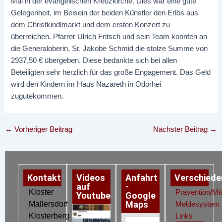
Mal in der evangelischen Kreuzkirche. Dies war eine gute
Gelegenheit, im Beisein der beiden Künstler den Erlös aus
dem Christkindlmarkt und dem ersten Konzert zu
überreichen. Pfarrer Ulrich Fritsch und sein Team konnten an
die Generaloberin, Sr. Jakobe Schmid die stolze Summe von
2937,50 € übergeben. Diese bedankte sich bei allen
Beteiligten sehr herzlich für das große Engagement. Das Geld
wird den Kindern im Haus Nazareth in Odorhei
zugutekommen.
←
Vorheriger Beitrag
Nächster Beitrag
→
Kontakt
Videos
Anfahrt
Verschiede
auf
-
Kloster
Prävention/Mi
Youtube
Google
Maps
Mallersdorf
Meldesystem
Klosterberg
Links
Datenschutz
Impressum