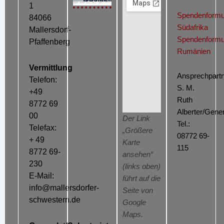
Cookie-Richtlinie (EU)
1
Spendenformu
84066
Südafrika
Mallersdorf-
Spendenformu
Pfaffenberg
Rumänien
Vermittlung
Ansprechpartn
Telefon:
S. M.
+49
Ruth
8772 69
Alberter/Gener
00
Der Link
Tel.:
Telefax:
„Größere
08772 69-
+ 49
Karte
115
8772 69-
ansehen“
230
(links oben)
E-Mail:
führt auf die
info@mallersdorfer-
Seite von
schwestern.de
Google
Maps.