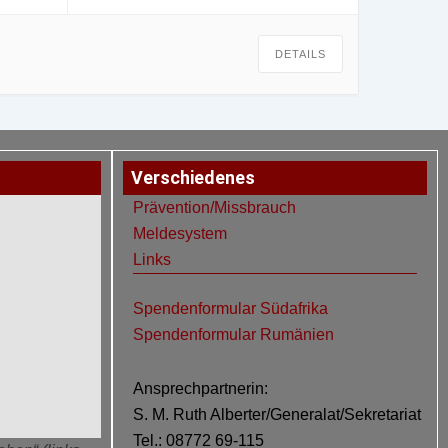
DETAILS
Verschiedenes
Prävention/Missbrauch
Meldesystem
Links
Spendenformular Südafrika
Spendenformular Rumänien
Ansprechpartnerin:
S. M. Ruth Alberter/Generalat/Sekretariat
Tel.: 08772 69-115