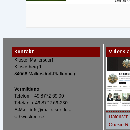
Uhr09.0
Uhr25.1
Kontakt
Videos a
Kloster Mallersdorf
Klosterberg 1
84066 Mallersdorf-Pfaffenberg
Vermittlung
Telefon: +49 8772 69 00
Telefax: + 49 8772 69-230
E-Mail: info@mallersdorfer-
Datenschu
schwestern.de
Cookie-Ric