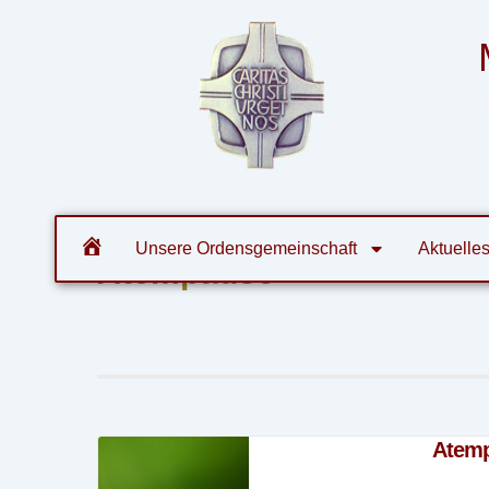
Zum
Inhalt
springen
Orde
Unsere Ordensgemeinschaft
Aktuelle
Atempause
Atem