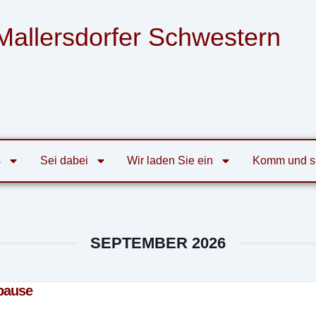
Mallersdorfer Schwestern
nsgemeinschaft der Armen Franziskanerinnen
von der Heiligen Familie zu Mallersdorf
s
Sei dabei
Wir laden Sie ein
Komm und s
SEPTEMBER 2026
pause