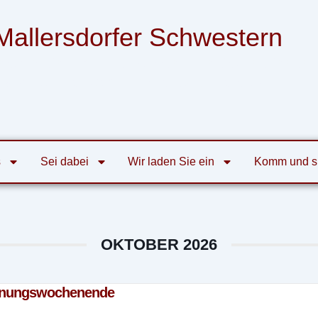
Mallersdorfer Schwestern
nsgemeinschaft der Armen Franziskanerinnen
von der Heiligen Familie zu Mallersdorf
s
Sei dabei
Wir laden Sie ein
Komm und s
OKTOBER 2026
nnungswochenende