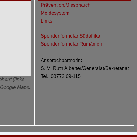
Prävention/Missbrauch
Meldesystem
Links
Spendenformular Südafrika
Spendenformular Rumänien
Ansprechpartnerin:
S. M. Ruth Alberter/Generalat/Sekretariat
Tel.: 08772 69-115
ehen“ (links
n Google Maps.