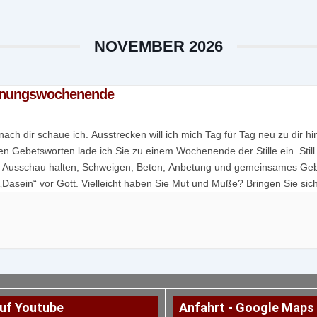
NOVEMBER 2026
nnungswochenende
nach dir schaue ich. Ausstrecken will ich mich Tag für Tag neu zu dir hin
en Gebetsworten lade ich Sie zu einem Wochenende der Stille ein. Still
 Ausschau halten; Schweigen, Beten, Anbetung und gemeinsames Geb
„Dasein“ vor Gott. Vielleicht haben Sie Mut und Muße? Bringen Sie sic
ch und die Heilige […]
uf Youtube
Anfahrt - Google Maps