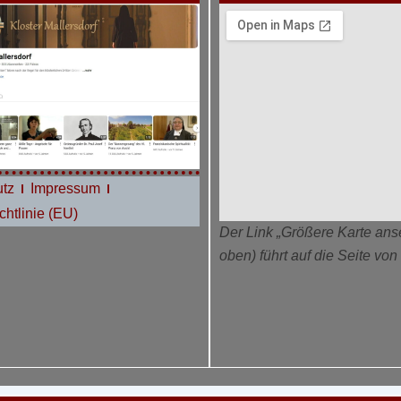
tz
Impressum
htlinie (EU)
Der Link „Größere Karte ans
oben) führt auf die Seite vo