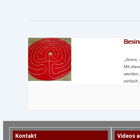
Besi
„Jesus, 
Mit dies
werden,
einfach 
persönli
Kontakt
Videos a