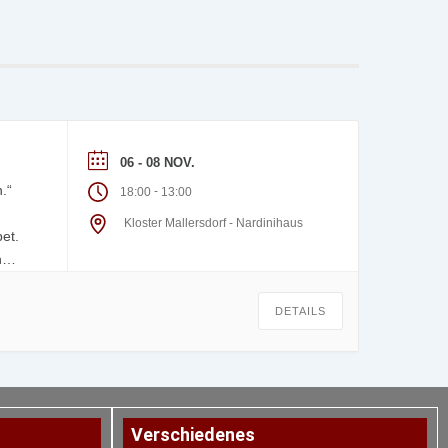
06 - 08 NOV.
.“
-
18:00
13:00
Kloster Mallersdorf - Nardinihaus
et.
h
DETAILS
Verschiedenes