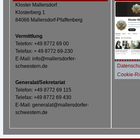
Kloster Mallersdorf
Klosterberg 1
84066 Mallersdorf-Pfaffenberg
Vermittlung
Telefon: +49 8772 69 00
Telefax: + 49 8772 69-230
E-Mail: info@mallersdorfer-
Datenschu
schwestern.de
Cookie-Ric
Generalat/Sekretariat
Telefon: +49 8772 69 115
Telefax: +49 8772 69 430
E-Mail: generalat@mallersdorfer-
schwestern.de