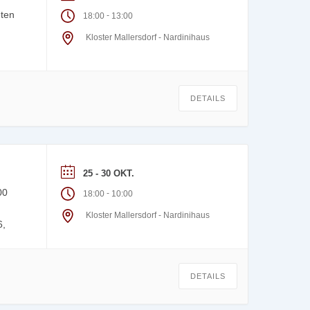
eten
-
18:00
13:00
Kloster Mallersdorf - Nardinihaus
DETAILS
25 - 30 OKT.
00
-
18:00
10:00
Kloster Mallersdorf - Nardinihaus
6,
DETAILS