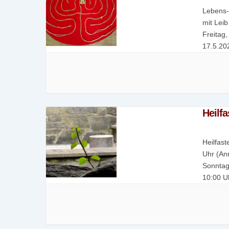
Lebens-
mit Lei
Freitag
17.5.2
Heilf
Heilfas
Uhr (An
Sonntag
10:00 U
Nardini