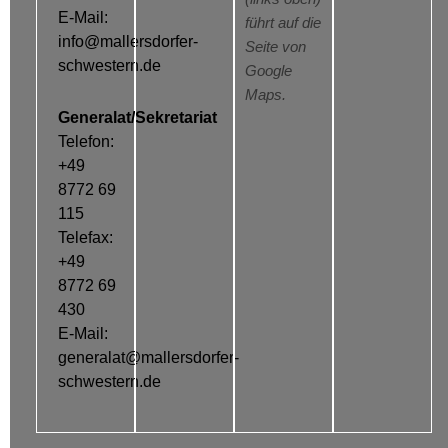
E-Mail:
führt auf die
info@mallersdorfer-
Seite von
schwestern.de
Google
Maps.
Generalat/Sekretariat
Telefon:
+49
8772 69
115
Telefax:
+49
8772 69
430
E-Mail:
generalat@mallersdorfer-
schwestern.de