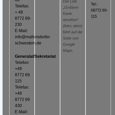
Der Link
Tel.:
Telefax:
„Größere
08772 69-
+ 49
Karte
115
8772 69-
ansehen“
230
(links oben)
E-Mail:
führt auf die
info@mallersdorfer-
Seite von
schwestern.de
Google
Maps.
Generalat/Sekretariat
Telefon:
+49
8772 69
115
Telefax:
+49
8772 69
430
E-Mail: