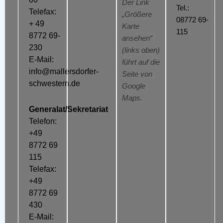
Der Link
Tel.:
Telefax:
„Größere
08772 69-
+ 49
Karte
115
8772 69-
ansehen“
230
(links oben)
E-Mail:
führt auf die
info@mallersdorfer-
Seite von
schwestern.de
Google
Maps.
Generalat/Sekretariat
Telefon:
+49
8772 69
115
Telefax:
+49
8772 69
430
E-Mail: