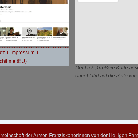
tz
Impressum
htlinie (EU)
Der Link „Größere Karte ans
oben) führt auf die Seite vo
einschaft der Armen Franziskanerinnen von der Heiligen Famil