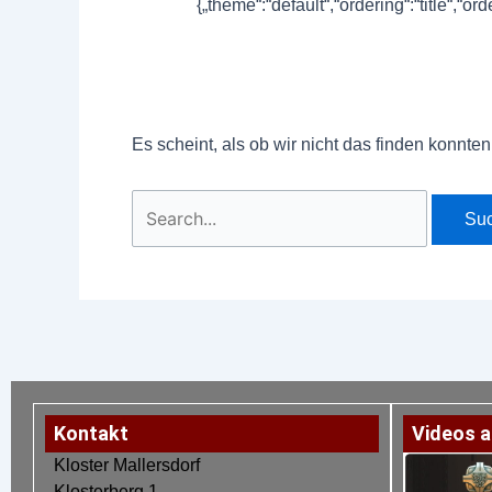
{„theme“:“default“,“ordering“:“title“,“
Es scheint, als ob wir nicht das finden konnte
Kontakt
Videos a
Kloster Mallersdorf
Klosterberg 1