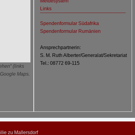
Meldesystem
Links
Spendenformular Südafrika
Spendenformular Rumänien
Ansprechpartnerin:
S. M. Ruth Alberter/Generalat/Sekretariat
Tel.: 08772 69-115
ehen“ (links
n Google Maps.
ie zu Mallersdorf