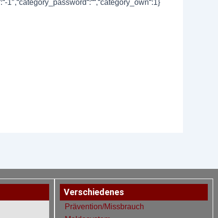
ty“:“-1″,“category_password“:““,“category_own“:1}
Verschiedenes
Prävention/Missbrauch