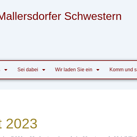
Mallersdorfer Schwestern
nsgemeinschaft der Armen Franziskanerinnen
von der Heiligen Familie zu Mallersdorf
s
Sei dabei
Wir laden Sie ein
Komm und s
t 2023