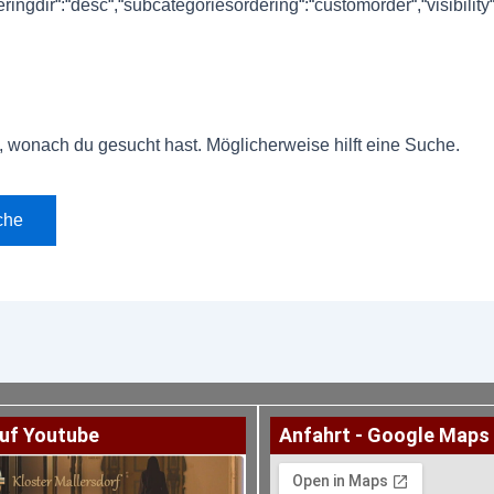
orderingdir“:“desc“,“subcategoriesordering“:“customorder“,“visibili
n, wonach du gesucht hast. Möglicherweise hilft eine Suche.
uf Youtube
Anfahrt - Google Maps