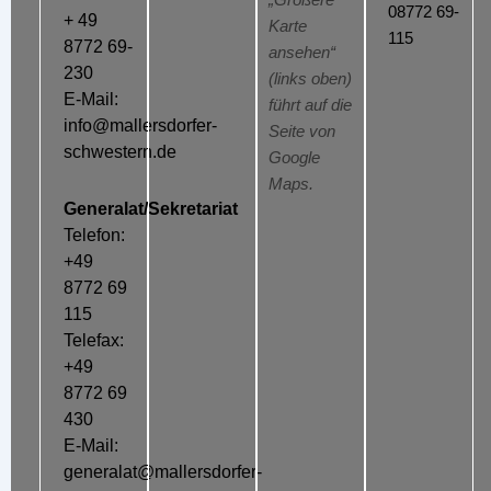
„Größere
08772 69-
+ 49
Karte
115
8772 69-
ansehen“
230
(links oben)
E-Mail:
führt auf die
info@mallersdorfer-
Seite von
schwestern.de
Google
Maps.
Generalat/Sekretariat
Telefon:
+49
8772 69
115
Telefax:
+49
8772 69
430
E-Mail:
generalat@mallersdorfer-