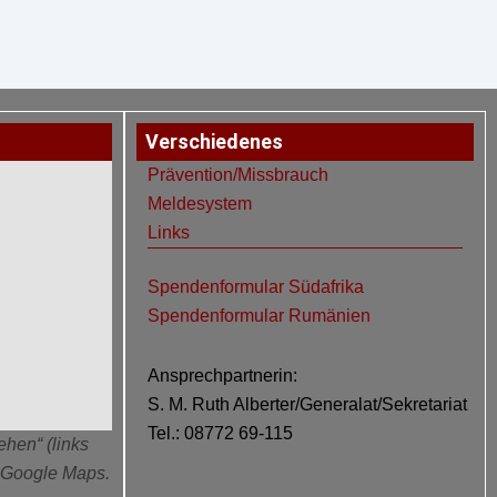
Verschiedenes
Prävention/Missbrauch
Meldesystem
Links
Spendenformular Südafrika
Spendenformular Rumänien
Ansprechpartnerin:
S. M. Ruth Alberter/Generalat/Sekretariat
Tel.: 08772 69-115
ehen“ (links
n Google Maps.