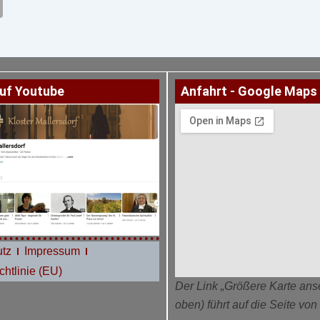
uf Youtube
Anfahrt - Google Maps
tz
Impressum
htlinie (EU)
Der Link „Größere Karte ans
oben) führt auf die Seite vo