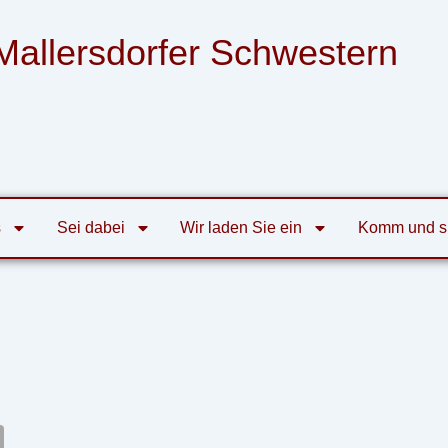
Mallersdorfer Schwestern
nsgemeinschaft der Armen Franziskanerinnen
von der Heiligen Familie zu Mallersdorf
s
Sei dabei
Wir laden Sie ein
Komm und s
kt-Internet