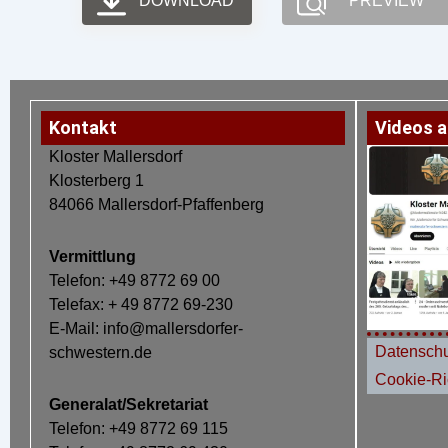
DOWNLOAD
PREVIEW
Kontakt
Videos a
Kloster Mallersdorf
Klosterberg 1
84066 Mallersdorf-Pfaffenberg
Vermittlung
Telefon: +49 8772 69 00
Telefax: + 49 8772 69-230
E-Mail: info@mallersdorfer-
Datenschu
schwestern.de
Cookie-Ric
Generalat/Sekretariat
Telefon: +49 8772 69 115