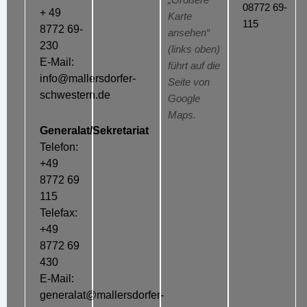
„Größere
08772 69-
+ 49
Karte
115
8772 69-
ansehen“
230
(links oben)
E-Mail:
führt auf die
info@mallersdorfer-
Seite von
schwestern.de
Google
Maps.
Generalat/Sekretariat
Telefon:
+49
8772 69
115
Telefax:
+49
8772 69
430
E-Mail:
generalat@mallersdorfer-