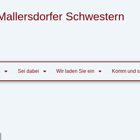
Mallersdorfer Schwestern
nsgemeinschaft der Armen Franziskanerinnen
von der Heiligen Familie zu Mallersdorf
s
Sei dabei
Wir laden Sie ein
Komm und s
kt-Internet