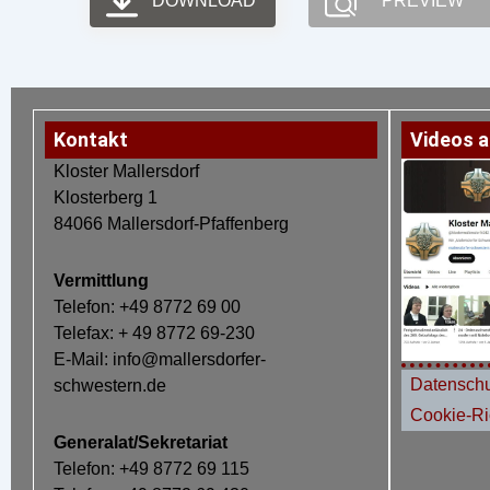
DOWNLOAD
PREVIEW
Kontakt
Videos a
Kloster Mallersdorf
Klosterberg 1
84066 Mallersdorf-Pfaffenberg
Vermittlung
Telefon: +49 8772 69 00
Telefax: + 49 8772 69-230
E-Mail: info@mallersdorfer-
Datenschu
schwestern.de
Cookie-Ric
Generalat/Sekretariat
Telefon: +49 8772 69 115