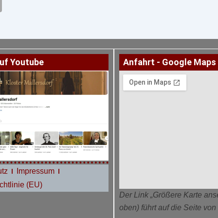
uf Youtube
Anfahrt - Google Maps
tz
Impressum
htlinie (EU)
Der Link „Größere Karte ans
oben) führt auf die Seite vo