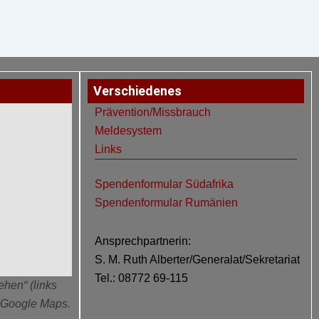
Verschiedenes
Prävention/Missbrauch
Meldesystem
Links
Spendenformular Südafrika
Spendenformular Rumänien
Ansprechpartnerin:
S. M. Ruth Alberter/Generalat/Sekretariat
Tel.: 08772 69-115
ehen“ (links
n Google Maps.