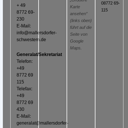
„Größere
08772 69-
+ 49
Karte
115
8772 69-
ansehen“
230
(links oben)
E-Mail:
führt auf die
info@mallersdorfer-
Seite von
schwestern.de
Google
Maps.
Generalat/Sekretariat
Telefon:
+49
8772 69
115
Telefax:
+49
8772 69
430
E-Mail:
generalat@mallersdorfer-