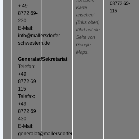
„Größere
08772 69-
+ 49
Karte
115
8772 69-
ansehen“
230
(links oben)
E-Mail:
führt auf die
info@mallersdorfer-
Seite von
schwestern.de
Google
Maps.
Generalat/Sekretariat
Telefon:
+49
8772 69
115
Telefax:
+49
8772 69
430
E-Mail:
generalat@mallersdorfer-