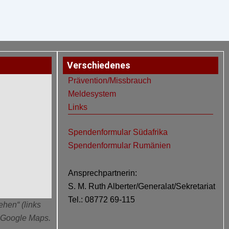
Verschiedenes
Prävention/Missbrauch
Meldesystem
Links
Spendenformular Südafrika
Spendenformular Rumänien
Ansprechpartnerin:
S. M. Ruth Alberter/Generalat/Sekretariat
Tel.: 08772 69-115
ehen“ (links
n Google Maps.