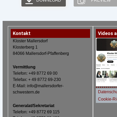
DOWNLOAD
PREVIEW
Kontakt
Videos a
Kloster Mallersdorf
Klosterberg 1
84066 Mallersdorf-Pfaffenberg
Vermittlung
Telefon: +49 8772 69 00
Telefax: + 49 8772 69-230
E-Mail: info@mallersdorfer-
Datenschu
schwestern.de
Cookie-Ric
Generalat/Sekretariat
Telefon: +49 8772 69 115