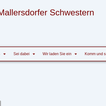
Mallersdorfer Schwestern
nsgemeinschaft der Armen Franziskanerinnen
von der Heiligen Familie zu Mallersdorf
s
Sei dabei
Wir laden Sie ein
Komm und s
02