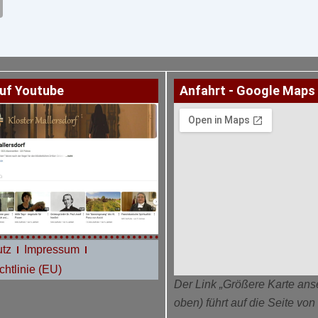
uf Youtube
Anfahrt - Google Maps
tz
Impressum
htlinie (EU)
Der Link „Größere Karte ans
oben) führt auf die Seite vo