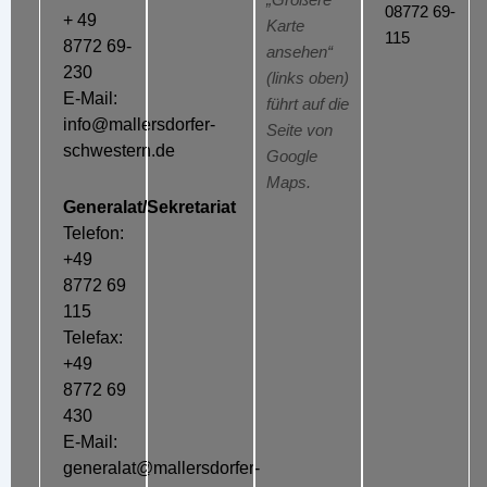
„Größere
08772 69-
+ 49
Karte
115
8772 69-
ansehen“
230
(links oben)
E-Mail:
führt auf die
info@mallersdorfer-
Seite von
schwestern.de
Google
Maps.
Generalat/Sekretariat
Telefon:
+49
8772 69
115
Telefax:
+49
8772 69
430
E-Mail:
generalat@mallersdorfer-