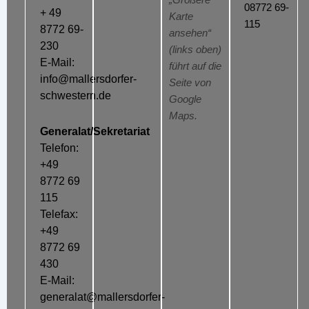
„Größere
08772 69-
+ 49
Karte
115
8772 69-
ansehen“
230
(links oben)
E-Mail:
führt auf die
info@mallersdorfer-
Seite von
schwestern.de
Google
Maps.
Generalat/Sekretariat
Telefon:
+49
8772 69
115
Telefax:
+49
8772 69
430
E-Mail:
generalat@mallersdorfer-