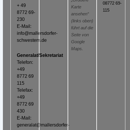
„Größere
08772 69-
+ 49
Karte
115
8772 69-
ansehen“
230
(links oben)
E-Mail:
führt auf die
info@mallersdorfer-
Seite von
schwestern.de
Google
Maps.
Generalat/Sekretariat
Telefon:
+49
8772 69
115
Telefax:
+49
8772 69
430
E-Mail:
generalat@mallersdorfer-