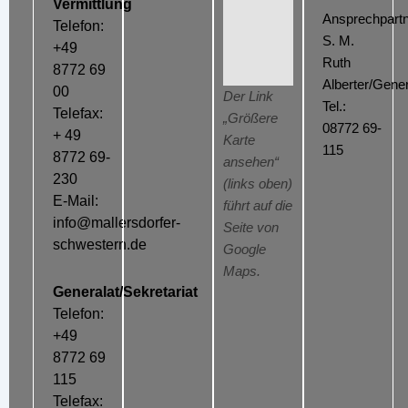
Vermittlung
Ansprechpartn
Telefon:
S. M.
+49
Ruth
8772 69
Alberter/Gener
00
Der Link
Tel.:
Telefax:
„Größere
08772 69-
+ 49
Karte
115
8772 69-
ansehen“
230
(links oben)
E-Mail:
führt auf die
info@mallersdorfer-
Seite von
schwestern.de
Google
Maps.
Generalat/Sekretariat
Telefon:
+49
8772 69
115
Telefax: