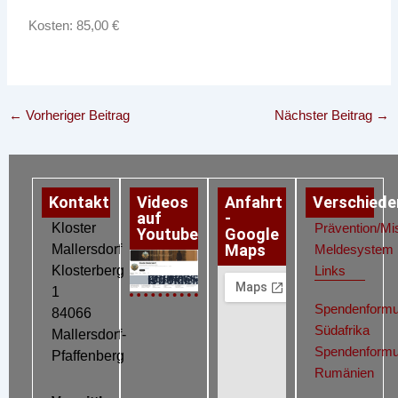
Kosten: 85,00 €
←
Vorheriger Beitrag
Nächster Beitrag
→
Kontakt
Videos
Anfahrt
Verschiede
auf
-
Kloster
Prävention/Mi
Youtube
Google
Maps
Mallersdorf
Meldesystem
Klosterberg
Links
Datenschutz
Impressum
Cookie-Richtlinie (EU)
1
Spendenformu
84066
Südafrika
Mallersdorf-
Spendenformu
Pfaffenberg
Rumänien