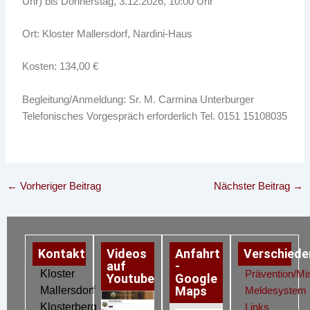
Uhr) bis Donnerstag, 3.12.2026, 10:00 Uhr
Ort: Kloster Mallersdorf, Nardini-Haus
Kosten: 134,00 €
Begleitung/Anmeldung: Sr. M. Carmina Unterburger
Telefonisches Vorgespräch erforderlich Tel. 0151 15108035
←
Vorheriger Beitrag
Nächster Beitrag
→
Kontakt
Videos
Anfahrt
Verschiede
auf
-
Kloster
Prävention/Mi
Youtube
Google
Maps
Mallersdorf
Meldesystem
Klosterberg
Links