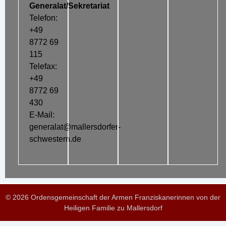
Generalat/Sekretariat
Telefon:
+49
8772 69
115
Telefax:
+49
8772 69
430
E-Mail:
generalat@mallersdorfer-
schwestern.de
© 2026 Ordensgemeinschaft der Armen Franziskanerinnen von der
Heiligen Familie zu Mallersdorf