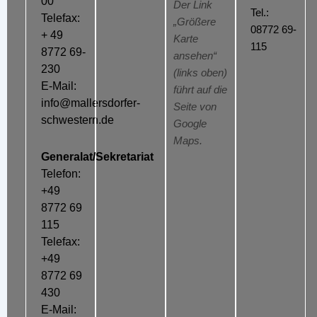
00
Der Link
Tel.:
Telefax:
„Größere
08772 69-
+ 49
Karte
115
8772 69-
ansehen“
230
(links oben)
E-Mail:
führt auf die
info@mallersdorfer-
Seite von
schwestern.de
Google
Maps.
Generalat/Sekretariat
Telefon:
+49
8772 69
115
Telefax:
+49
8772 69
430
E-Mail: