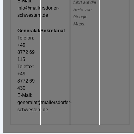
E-Mail:
führt auf die
info@mallersdorfer-
Seite von
schwestern.de
Google
Maps.
Generalat/Sekretariat
Telefon:
+49
8772 69
115
Telefax:
+49
8772 69
430
E-Mail:
generalat@mallersdorfer-
schwestern.de