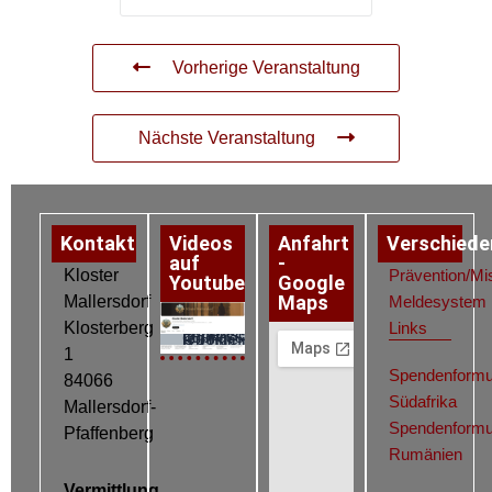
Vorherige Veranstaltung
Nächste Veranstaltung
Kontakt
Videos
Anfahrt
Verschiede
auf
-
Kloster
Prävention/Mi
Youtube
Google
Maps
Mallersdorf
Meldesystem
Klosterberg
Links
Datenschutz
Impressum
Cookie-Richtlinie (EU)
1
Spendenformu
84066
Südafrika
Mallersdorf-
Spendenformu
Pfaffenberg
Rumänien
Vermittlung