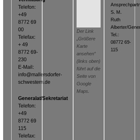
Ansprechpartn
Telefon:
S. M.
+49
Ruth
8772 69
Alberter/Gener
00
Der Link
Tel.:
Telefax:
„Größere
08772 69-
+ 49
Karte
115
8772 69-
ansehen“
230
(links oben)
E-Mail:
führt auf die
info@mallersdorfer-
Seite von
schwestern.de
Google
Maps.
Generalat/Sekretariat
Telefon:
+49
8772 69
115
Telefax: