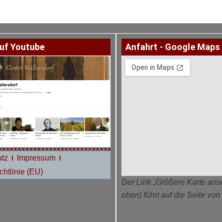
uf Youtube
Anfahrt - Google Maps
tz
Impressum
htlinie (EU)
Der Link „Größere Karte ans
oben) führt auf die Seite vo