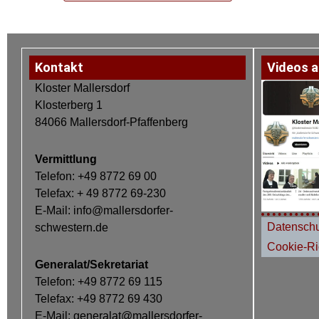
Kontakt
Videos a
Kloster Mallersdorf
Klosterberg 1
84066 Mallersdorf-Pfaffenberg
Vermittlung
Telefon: +49 8772 69 00
Telefax: + 49 8772 69-230
E-Mail: info@mallersdorfer-
Datenschu
schwestern.de
Cookie-Ric
Generalat/Sekretariat
Telefon: +49 8772 69 115
Telefax: +49 8772 69 430
E-Mail: generalat@mallersdorfer-