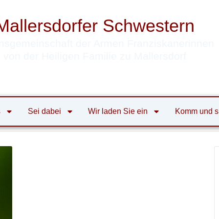
Mallersdorfer Schwestern
nsgemeinschaft der Armen Franziskanerinnen
von der Heiligen Familie zu Mallersdorf
s
Sei dabei
Wir laden Sie ein
Komm und s
tern
alle Veranstaltungen
Atempause
Atempause