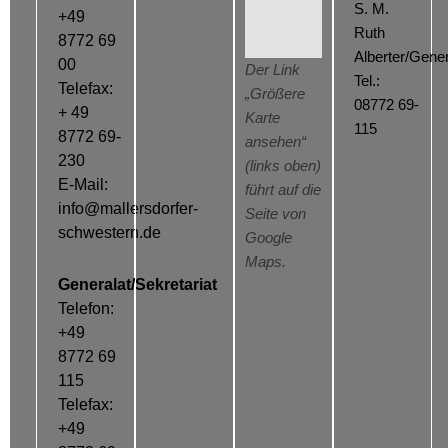
S. M.
+49
Ruth
8772 69
Alberter/Gener
00
Der Link
Tel.:
Telefax:
„Größere
08772 69-
+ 49
Karte
115
8772 69-
ansehen“
230
(links oben)
E-Mail:
führt auf die
info@mallersdorfer-
Seite von
schwestern.de
Google
Maps.
Generalat/Sekretariat
Telefon:
+49
8772 69
115
Telefax:
+49