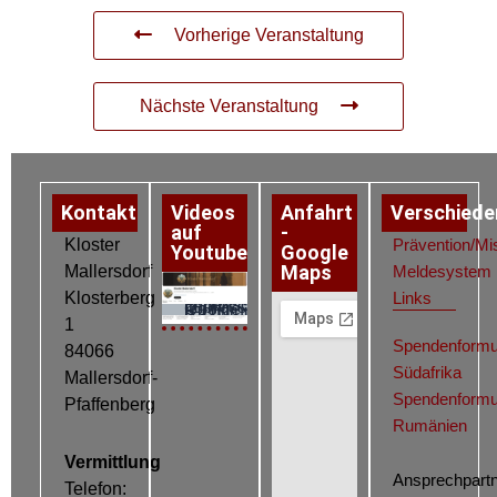
Vorherige Veranstaltung
Nächste Veranstaltung
Kontakt
Videos
Anfahrt
Verschiede
auf
-
Kloster
Prävention/Mi
Youtube
Google
Maps
Mallersdorf
Meldesystem
Klosterberg
Links
Datenschutz
Impressum
Cookie-Richtlinie (EU)
1
Spendenformu
84066
Südafrika
Mallersdorf-
Spendenformu
Pfaffenberg
Rumänien
Vermittlung
Ansprechpartn
Telefon: