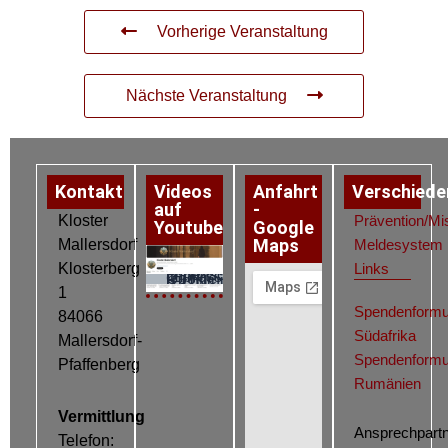
Vorherige Veranstaltung
Nächste Veranstaltung
Kontakt
Videos
Anfahrt
Verschiede
auf
-
Kloster
Prävention/Mi
Youtube
Google
Maps
Mallersdorf
Meldesystem
Klosterberg
Links
Datenschutz
Impressum
Cookie-Richtlinie (EU)
1
Spendenformu
84066
Südafrika
Mallersdorf-
Spendenformu
Pfaffenberg
Rumänien
Vermittlung
Ansprechpartn
Telefon: