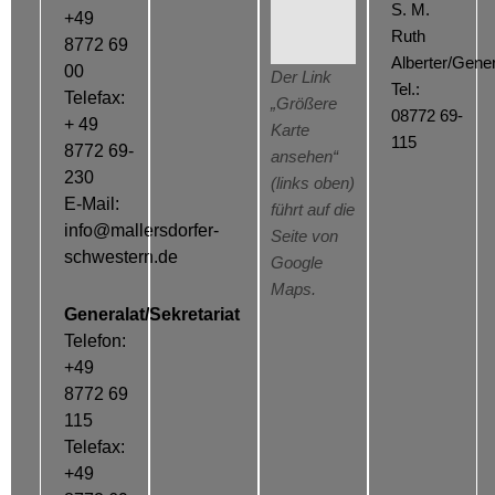
S. M.
+49
Ruth
8772 69
Alberter/Gener
00
Der Link
Tel.:
Telefax:
„Größere
08772 69-
+ 49
Karte
115
8772 69-
ansehen“
230
(links oben)
E-Mail:
führt auf die
info@mallersdorfer-
Seite von
schwestern.de
Google
Maps.
Generalat/Sekretariat
Telefon:
+49
8772 69
115
Telefax:
+49