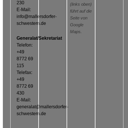
230
(links oben)
E-Mail:
führt auf die
info@mallersdorfer-
Seite von
schwestern.de
Google
Maps.
Generalat/Sekretariat
Telefon:
+49
8772 69
115
Telefax:
+49
8772 69
430
E-Mail:
generalat@mallersdorfer-
schwestern.de