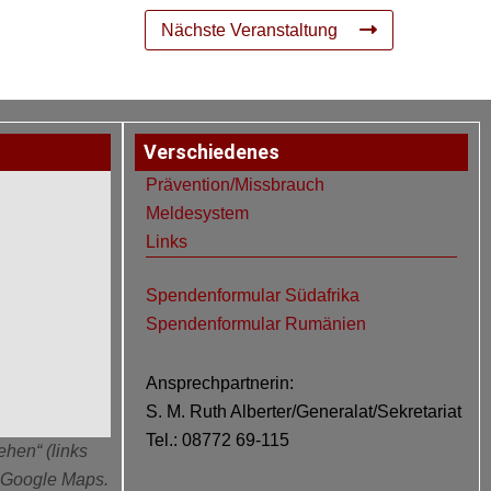
Nächste Veranstaltung
Verschiedenes
Prävention/Missbrauch
Meldesystem
Links
Spendenformular Südafrika
Spendenformular Rumänien
Ansprechpartnerin:
S. M. Ruth Alberter/Generalat/Sekretariat
Tel.: 08772 69-115
ehen“ (links
n Google Maps.