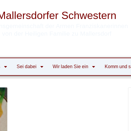
Mallersdorfer Schwestern
nsgemeinschaft der Armen Franziskanerinnen
von der Heiligen Familie zu Mallersdorf
s
Sei dabei
Wir laden Sie ein
Komm und s
tern
alle Veranstaltungen
Seminar
Bibel mit allen Sinn