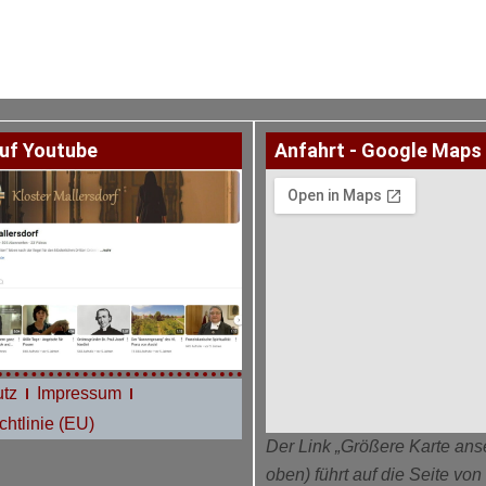
uf Youtube
Anfahrt - Google Maps
tz
Impressum
htlinie (EU)
Der Link „Größere Karte ans
oben) führt auf die Seite vo