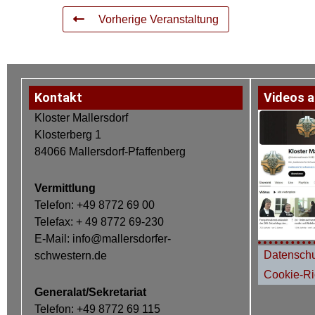
Vorherige Veranstaltung
Kontakt
Videos a
Kloster Mallersdorf
Klosterberg 1
84066 Mallersdorf-Pfaffenberg
Vermittlung
Telefon: +49 8772 69 00
Telefax: + 49 8772 69-230
E-Mail: info@mallersdorfer-
Datenschu
schwestern.de
Cookie-Ric
Generalat/Sekretariat
Telefon: +49 8772 69 115