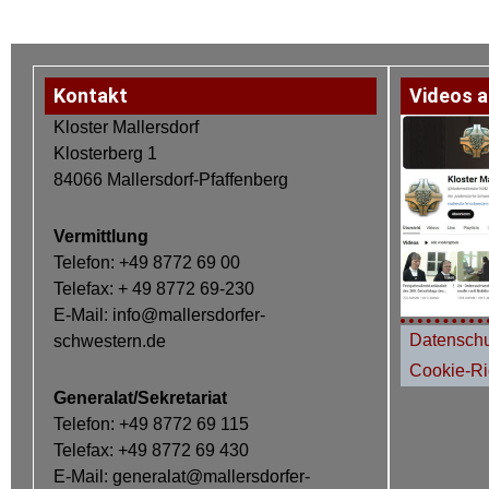
Kontakt
Videos a
Kloster Mallersdorf
Klosterberg 1
84066 Mallersdorf-Pfaffenberg
Vermittlung
Telefon: +49 8772 69 00
Telefax: + 49 8772 69-230
E-Mail: info@mallersdorfer-
Datenschu
schwestern.de
Cookie-Ric
Generalat/Sekretariat
Telefon: +49 8772 69 115
Telefax: +49 8772 69 430
E-Mail: generalat@mallersdorfer-