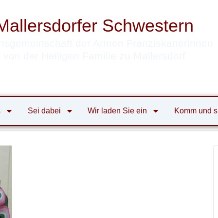
Mallersdorfer Schwestern
nsgemeinschaft der Armen Franziskanerinnen
von der Heiligen Familie zu Mallersdorf
s
Sei dabei
Wir laden Sie ein
Komm und s
tern
alle Veranstaltungen
Seminar
Familienwochenend