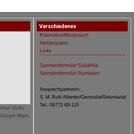
Verschiedenes
Prävention/Missbrauch
Meldesystem
Links
Spendenformular Südafrika
Spendenformular Rumänien
Ansprechpartnerin:
S. M. Ruth Alberter/Generalat/Sekretariat
Tel.: 08772 69-115
ehen“ (links
n Google Maps.