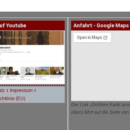
uf Youtube
Anfahrt - Google Maps
tz
Impressum
htlinie (EU)
Der Link „Größere Karte ans
oben) führt auf die Seite vo