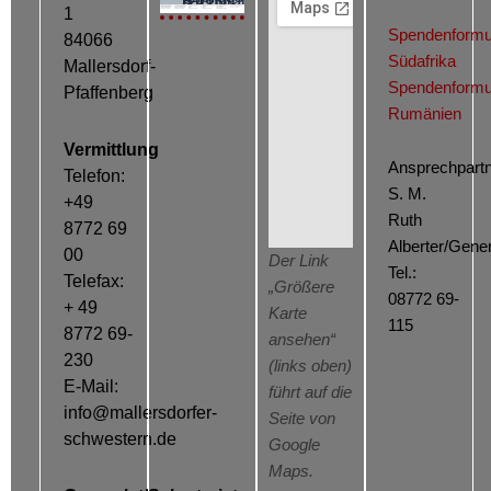
Cookie-Richtlinie (EU)
1
Spendenformu
84066
Südafrika
Mallersdorf-
Spendenformu
Pfaffenberg
Rumänien
Vermittlung
Ansprechpartn
Telefon:
S. M.
+49
Ruth
8772 69
Alberter/Gener
00
Der Link
Tel.:
Telefax:
„Größere
08772 69-
+ 49
Karte
115
8772 69-
ansehen“
230
(links oben)
E-Mail:
führt auf die
info@mallersdorfer-
Seite von
schwestern.de
Google
Maps.