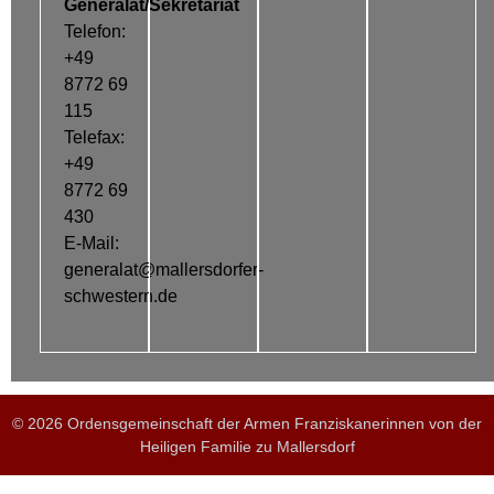
Generalat/Sekretariat
Telefon:
+49
8772 69
115
Telefax:
+49
8772 69
430
E-Mail:
generalat@mallersdorfer-
schwestern.de
© 2026 Ordensgemeinschaft der Armen Franziskanerinnen von der
Heiligen Familie zu Mallersdorf