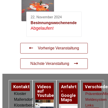
22. November 2024
Besinnungswochenende
Abgelaufen!
Vorherige Veranstaltung
Nächste Veranstaltung
Kontakt
Videos
Anfahrt
Verschiede
auf
-
Kloster
Prävention/Mi
Youtube
Google
Maps
Mallersdorf
Meldesystem
Klosterberg
Links
Datenschutz
Impressum