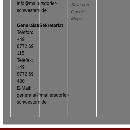
info@mallersdorfer-
Seite von
schwestern.de
Google
Maps.
Generalat/Sekretariat
Telefon:
+49
8772 69
115
Telefax:
+49
8772 69
430
E-Mail:
generalat@mallersdorfer-
schwestern.de