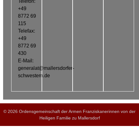
Telefon:
+49
8772 69
115
Telefax:
+49
8772 69
430
E-Mail:
generalat@mallersdorfer-
schwestern.de
© 2026 Ordensgemeinschaft der Armen Franziskanerinnen von der
Heiligen Familie zu Mallersdorf