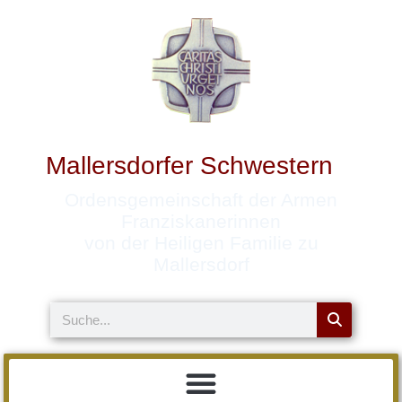
Zum
Inhalt
springen
Mallersdorfer Schwestern
Ordensgemeinschaft der Armen
Franziskanerinnen
von der Heiligen Familie zu
Mallersdorf
Suche