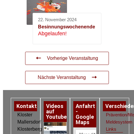
22. November 2024
Besinnungswochenende
Abgelaufen!
Vorherige Veranstaltung
Nächste Veranstaltung
Kontakt
Videos
Anfahrt
Verschiede
auf
-
Kloster
Prävention/Mi
Youtube
Google
Maps
Mallersdorf
Meldesystem
Klosterberg
Links
Datenschutz
Impressum
Cookie-Richtlinie (EU)