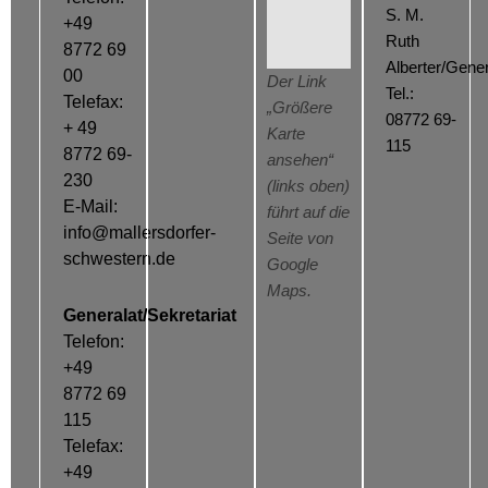
S. M.
+49
Ruth
8772 69
Alberter/Gener
00
Der Link
Tel.:
Telefax:
„Größere
08772 69-
+ 49
Karte
115
8772 69-
ansehen“
230
(links oben)
E-Mail:
führt auf die
info@mallersdorfer-
Seite von
schwestern.de
Google
Maps.
Generalat/Sekretariat
Telefon:
+49
8772 69
115
Telefax:
+49