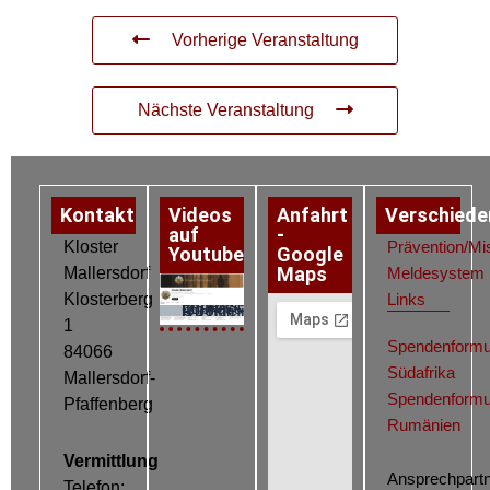
Vorherige Veranstaltung
Nächste Veranstaltung
Kontakt
Videos
Anfahrt
Verschiede
auf
-
Kloster
Prävention/Mi
Youtube
Google
Maps
Mallersdorf
Meldesystem
Klosterberg
Links
Datenschutz
Impressum
Cookie-Richtlinie (EU)
1
Spendenformu
84066
Südafrika
Mallersdorf-
Spendenformu
Pfaffenberg
Rumänien
Vermittlung
Ansprechpartn
Telefon: